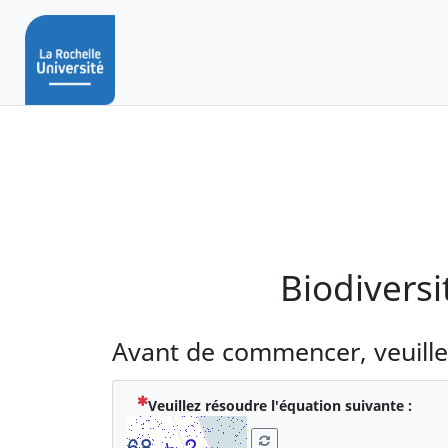
Vous avez complété % de ce questionnaire.
Biodivers
Avant de commencer, veuille
( Obl
Veuillez résoudre l'équation suivante :